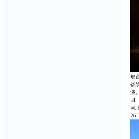
邢
锣
演
团
河
26-