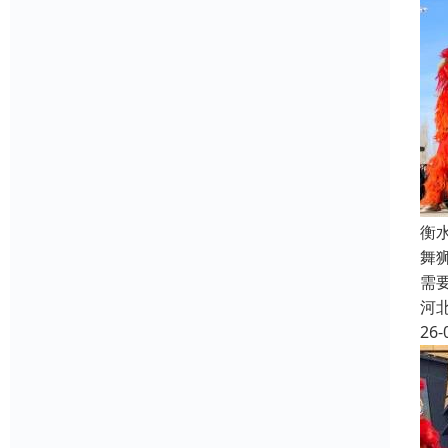
衡
舞
需
河
26-