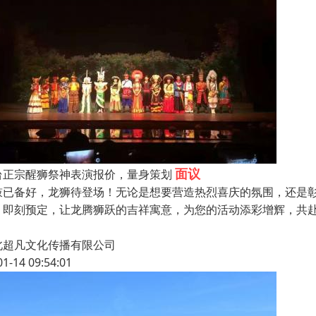
面议
台正宗醒狮祭神表演报价，量身策划
鼓已备好，龙狮待登场！无论是想要营造热烈喜庆的氛围，还是
。即刻预定，让龙腾狮跃的吉祥寓意，为您的活动添彩增辉，共
北超凡文化传播有限公司
01-14 09:54:01