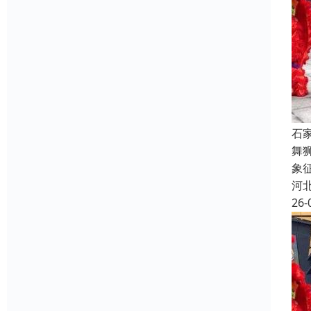
石
舞
象
河
26-