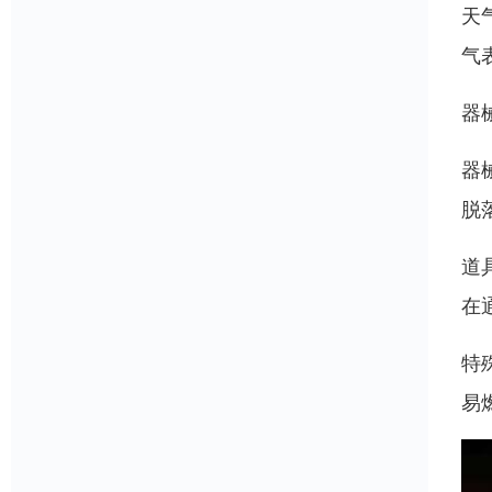
天
气
器
器
脱
道
在
特
易