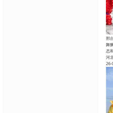
邢
舞
态
河
26-