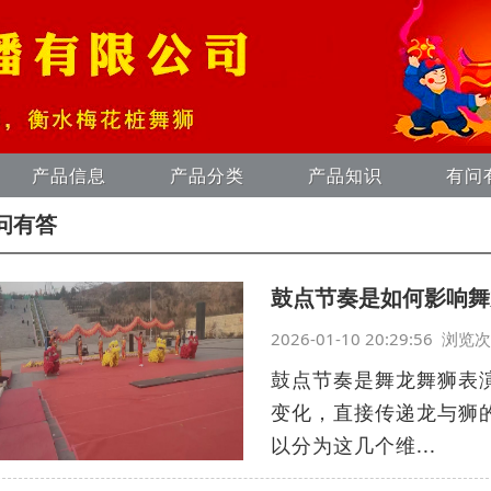
产品信息
产品分类
产品知识
有问
问有答
鼓点节奏是如何影响舞
2026-01-10 20:29:56 浏
鼓点节奏是舞龙舞狮表
变化，直接传递龙与狮
以分为这几个维...