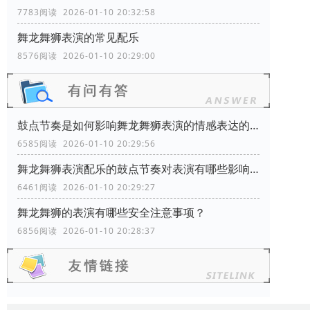
7783阅读 2026-01-10 20:32:58
舞龙舞狮表演的常见配乐
8576阅读 2026-01-10 20:29:00
鼓点节奏是如何影响舞龙舞狮表演的情感表达的？
6585阅读 2026-01-10 20:29:56
舞龙舞狮表演配乐的鼓点节奏对表演有哪些影响？
6461阅读 2026-01-10 20:29:27
舞龙舞狮的表演有哪些安全注意事项？
6856阅读 2026-01-10 20:28:37