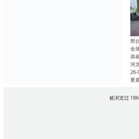
邢
全
添
河
26-
更
被浏览过 18