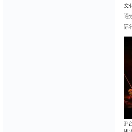
文
通
际
邢
团