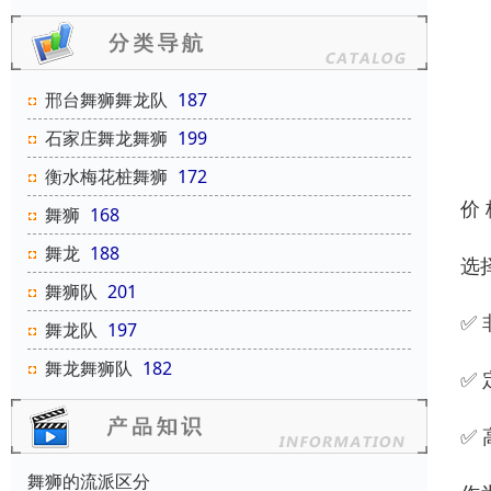
邢台舞狮舞龙队
187
石家庄舞龙舞狮
199
衡水梅花桩舞狮
172
价
舞狮
168
舞龙
188
选
舞狮队
201
✅
舞龙队
197
舞龙舞狮队
182
✅
✅
舞狮的流派区分