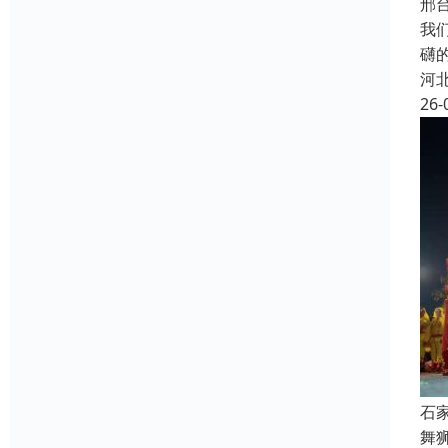
邢
我
礴
河
26-
石
舞